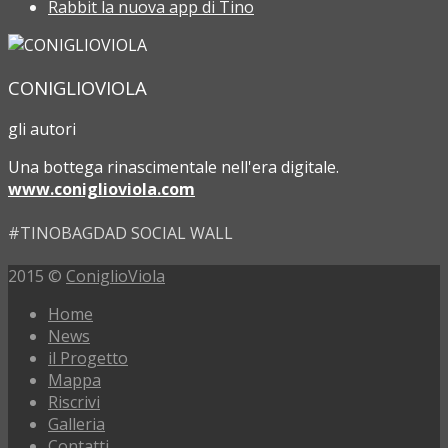
Rabbit la nuova app di Tino
CONIGLIOVIOLA
gli autori
Una bottega rinascimentale nell'era digitale.
www.coniglioviola.com
#TINOBAGDAD SOCIAL WALL
2015 ©
ConiglioViola
Home
News
il Progetto
Mappa
Riscrivi
Galleria
Contatti