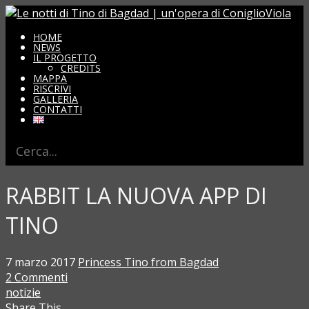
HOME
NEWS
IL PROGETTO
CREDITS
MAPPA
RISCRIVI
GALLERIA
CONTATTI
RABBIT LA NUOVA APP DI
TINO
7 marzo 2017
Princess Tino from Bagdad
2 Commenti
notizie
Share This