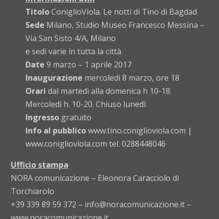
Titolo
ConiglioViola. Le notti di Tino di Bagdad
Sede
Milano, Studio Museo Francesco Messina –
Via San Sisto 4/A, Milano
e sedi varie in tutta la città
Date
9 marzo – 1 aprile 2017
Inaugurazione
mercoledì 8 marzo, ore 18
Orari
dal martedì alla domenica h 10-18.
Mercoledì h. 10-20. Chiuso lunedì
Ingresso
gratuito
Info al pubblico
www.tino.coniglioviola.com |
www.coniglioviola.com tel. 0288448046
Ufficio stampa
NORA comunicazione – Eleonora Caracciolo di
Torchiarolo
+39 339 89 59 372 – info@noracomunicazione.it –
www.noracomunicazione.it