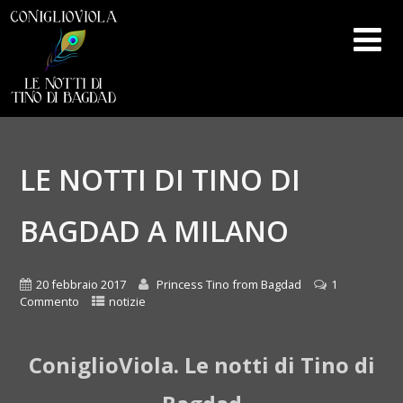
LE NOTTI DI TINO DI
BAGDAD A MILANO
20 febbraio 2017
Princess Tino from Bagdad
1
Commento
notizie
ConiglioViola. Le notti di Tino di