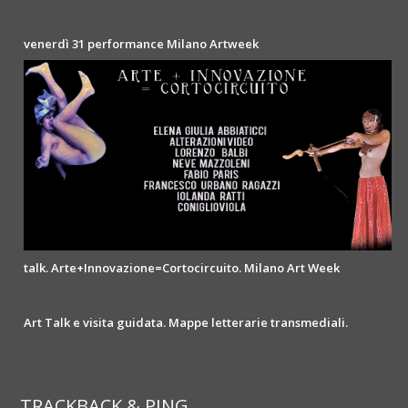
venerdì 31 performance Milano Artweek
talk. Arte+Innovazione=Cortocircuito. Milano Art Week
Art Talk e visita guidata. Mappe letterarie transmediali.
TRACKBACK & PING