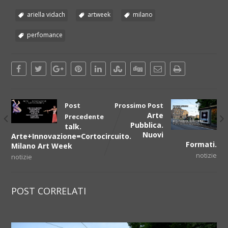
ariella vidach
artweek
milano
perfomance
Post
Prossimo Post
Arte
Precedente
Pubblica.
talk.
Nuovi
Arte+Innovazione=Cortocircuito.
Formati.
Milano Art Week
notizie
notizie
POST CORRELATI