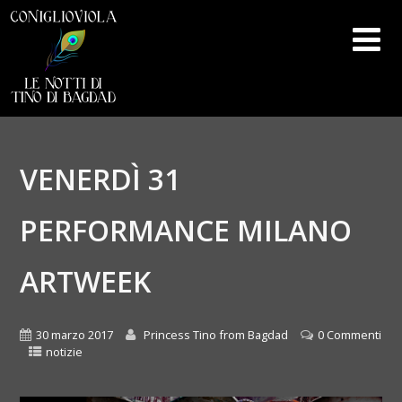
VENERDÌ 31
PERFORMANCE MILANO
ARTWEEK
30 marzo 2017
Princess Tino from Bagdad
0 Commenti
notizie