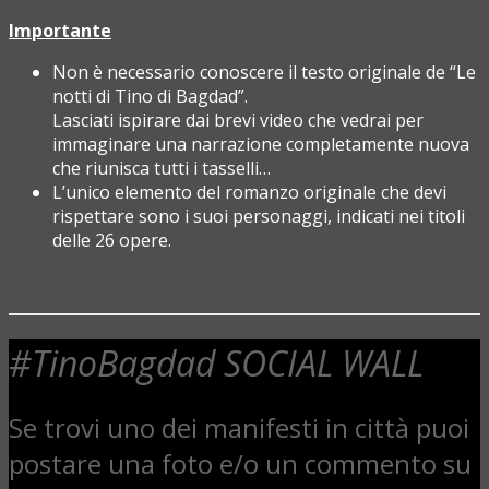
Importante
Non è necessario conoscere il testo originale de “Le
notti di Tino di Bagdad”.
Lasciati ispirare dai brevi video che vedrai per
immaginare una narrazione completamente nuova
che riunisca tutti i tasselli…
L’unico elemento del romanzo originale che devi
rispettare sono i suoi personaggi, indicati nei titoli
delle 26 opere.
#TinoBagdad SOCIAL WALL
Se trovi uno dei manifesti in città puoi
postare una foto e/o un commento su