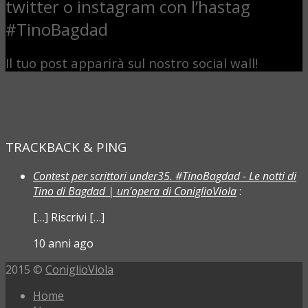
twitter o instagram con l’hastag
#TinoBagdad
Il tuo post apparirà sul nostro social wall!
TRACKBACK & PING
Contest per scrittori under35. #TinoBagdad - Le notti di
Tino di Bagdad | un'opera di ConiglioViola
:
[…] Riscrivi […]
10 anni ago
2015 ©
ConiglioViola
Home