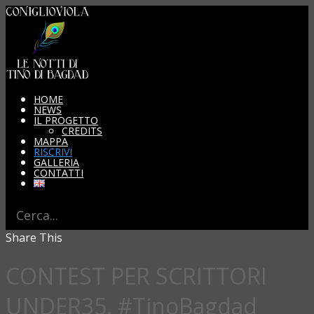
HOME
NEWS
IL PROGETTO
CREDITS
MAPPA
RISCRIVI
GALLERIA
CONTATTI
Share This
CONTEST PER SCRITTORI
UNDER35. #TinoBagdad