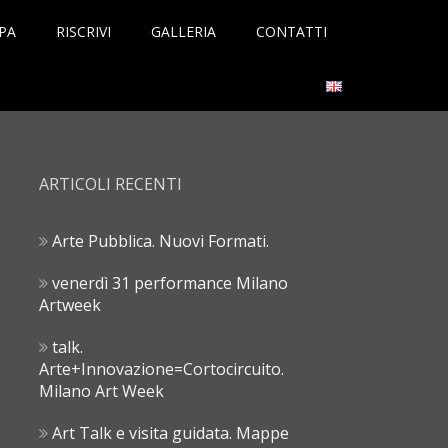
PA
RISCRIVI
GALLERIA
CONTATTI
ARTICOLI RECENTI
Arte Pubblica. Nuovi Formati.
venerdì 31 performance Milano
Artweek
talk.
Arte+Innovazione=Cortocircuito.
Milano Art Week
Art Talk e visita guidata. Mappe