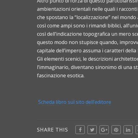
Altro punto di forza di questo particolaris
ambientazioni orientali nelle quali i raccon
che spostano la “localizzazione” nel mondo ara
così come ampi sono i rimandi biblici, all’un
così dell’indicazione topografica un mero sc
questo modo non stupisce quando, improvvis
capitale dell’impero assuma i caratteri dell
Gli elementi scenici, le descrizioni architett
l’immaginario, diventano sinonimo di una stra
fascinazione esotica.
Scheda libro sul sito dell’editore
SHARE THIS