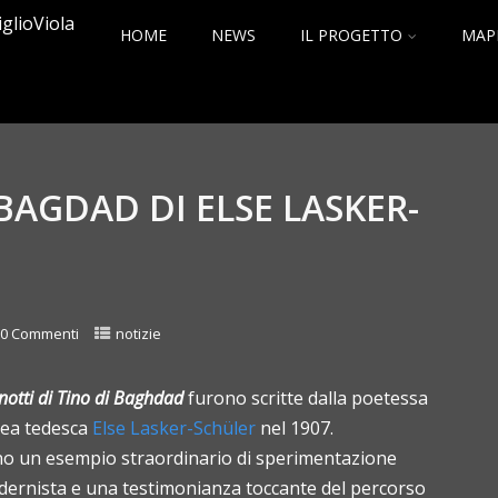
HOME
NEWS
IL PROGETTO
MAP
 BAGDAD DI ELSE LASKER-
0 Commenti
notizie
notti di Tino di Baghdad
furono scritte dalla poetessa
ea tedesca
Else Lasker-Schüler
nel 1907.
o un esempio straordinario di sperimentazione
ernista e una testimonianza toccante del percorso