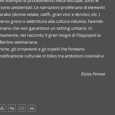
simo esempio di procedimento meta-testuale, sono le
ti sono ambientati. Le narrazioni proliferano di elementi
bo (donne velate, califfi, gran visir e dervisci, etc. )
iverso greco o addirittura alla cultura induista, facendo
enario che non garantisce un setting unitario. In
amente, nel racconto Il gran mogol di Filippopoli la
a Berlino weimariana.
oniche, gli ornamenti e gli orpelli che fondano
tificazione culturale in bilico tra ambizioni coloniali e
Eloisa Perone