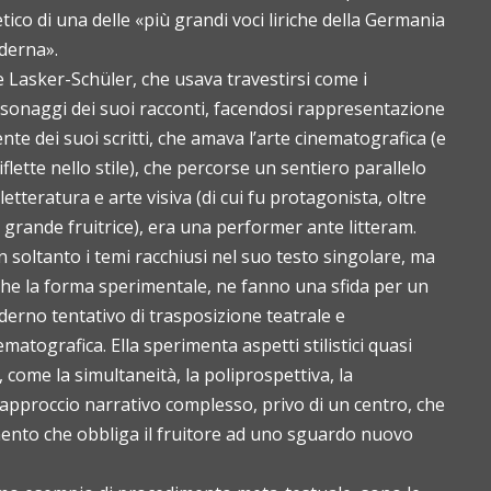
tico di una delle «più grandi voci liriche della Germania
derna».
e Lasker-Schüler, che usava travestirsi come i
sonaggi dei suoi racconti, facendosi rappresentazione
ente dei suoi scritti, che amava l’arte cinematografica (e
riflette nello stile), che percorse un sentiero parallelo
 letteratura e arte visiva (di cui fu protagonista, oltre
 grande fruitrice), era una performer ante litteram.
 soltanto i temi racchiusi nel suo testo singolare, ma
he la forma sperimentale, ne fanno una sfida per un
erno tentativo di trasposizione teatrale e
ematografica. Ella sperimenta aspetti stilistici quasi
, come la simultaneità, la poliprospettiva, la
proccio narrativo complesso, privo di un centro, che
emento che obbliga il fruitore ad uno sguardo nuovo