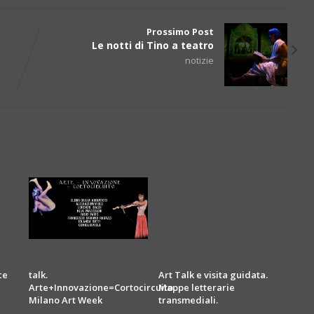
Prossimo Post
Le notti di Tino a teatro
notizie
ce
talk.
Art Talk e visita guidata.
Arte+Innovazione=Cortocircuito.
Mappe letterarie
Milano Art Week
transmediali.