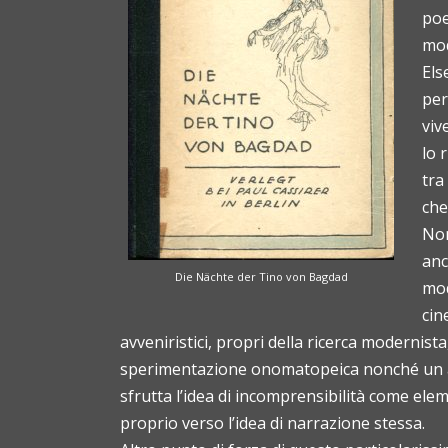
poe
mo
Els
per
viv
lo 
tra
che
Non
anc
Die Nächte der Tino von Bagdad
mod
cin
avveniristici, propri della ricerca modernista
sperimentazione onomatopeica nonché un ap
sfrutta l’idea di incomprensibilità come el
proprio verso l’idea di narrazione stessa.