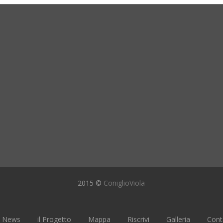
2015 ©
ConiglioViola
News
il Progetto
Mappa
Riscrivi
Galleria
Cont